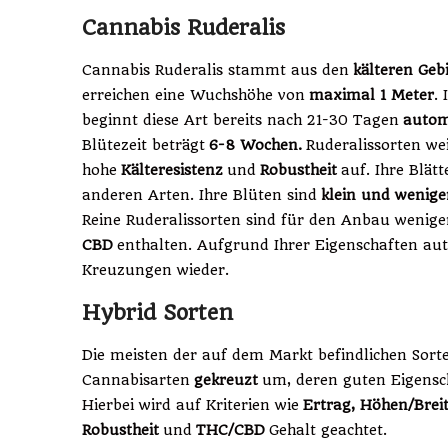
Cannabis Ruderalis
Cannabis Ruderalis stammt aus den
kälteren Geb
erreichen eine Wuchshöhe von
maximal 1 Meter
.
beginnt diese Art bereits nach 21-30 Tagen
autom
Blütezeit beträgt
6-8 Wochen.
Ruderalissorten wei
hohe
Kälteresistenz
und
Robustheit
auf. Ihre Blätt
anderen Arten. Ihre Blüten sind
klein und weniger
Reine Ruderalissorten sind für den Anbau weniger
CBD
enthalten. Aufgrund Ihrer Eigenschaften aut
Kreuzungen wieder.
Hybrid Sorten
Die meisten der auf dem Markt befindlichen Sort
Cannabisarten
gekreuzt
um, deren guten Eigensch
Hierbei wird auf Kriterien wie
Ertrag, Höhen/Breit
Robustheit
und
THC/CBD
Gehalt geachtet.